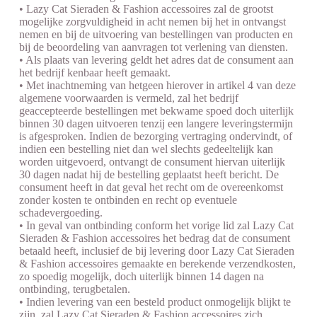
• Lazy Cat Sieraden & Fashion accessoires zal de grootst
mogelijke zorgvuldigheid in acht nemen bij het in ontvangst
nemen en bij de uitvoering van bestellingen van producten en
bij de beoordeling van aanvragen tot verlening van diensten.
• Als plaats van levering geldt het adres dat de consument aan
het bedrijf kenbaar heeft gemaakt.
• Met inachtneming van hetgeen hierover in artikel 4 van deze
algemene voorwaarden is vermeld, zal het bedrijf
geaccepteerde bestellingen met bekwame spoed doch uiterlijk
binnen 30 dagen uitvoeren tenzij een langere leveringstermijn
is afgesproken. Indien de bezorging vertraging ondervindt, of
indien een bestelling niet dan wel slechts gedeeltelijk kan
worden uitgevoerd, ontvangt de consument hiervan uiterlijk
30 dagen nadat hij de bestelling geplaatst heeft bericht. De
consument heeft in dat geval het recht om de overeenkomst
zonder kosten te ontbinden en recht op eventuele
schadevergoeding.
• In geval van ontbinding conform het vorige lid zal Lazy Cat
Sieraden & Fashion accessoires het bedrag dat de consument
betaald heeft, inclusief de bij levering door Lazy Cat Sieraden
& Fashion accessoires gemaakte en berekende verzendkosten,
zo spoedig mogelijk, doch uiterlijk binnen 14 dagen na
ontbinding, terugbetalen.
• Indien levering van een besteld product onmogelijk blijkt te
zijn, zal Lazy Cat Sieraden & Fashion accessoires zich