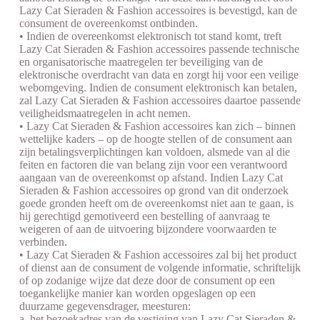
Lazy Cat Sieraden & Fashion accessoires is bevestigd, kan de
consument de overeenkomst ontbinden.
• Indien de overeenkomst elektronisch tot stand komt, treft
Lazy Cat Sieraden & Fashion accessoires passende technische
en organisatorische maatregelen ter beveiliging van de
elektronische overdracht van data en zorgt hij voor een veilige
webomgeving. Indien de consument elektronisch kan betalen,
zal Lazy Cat Sieraden & Fashion accessoires daartoe passende
veiligheidsmaatregelen in acht nemen.
• Lazy Cat Sieraden & Fashion accessoires kan zich – binnen
wettelijke kaders – op de hoogte stellen of de consument aan
zijn betalingsverplichtingen kan voldoen, alsmede van al die
feiten en factoren die van belang zijn voor een verantwoord
aangaan van de overeenkomst op afstand. Indien Lazy Cat
Sieraden & Fashion accessoires op grond van dit onderzoek
goede gronden heeft om de overeenkomst niet aan te gaan, is
hij gerechtigd gemotiveerd een bestelling of aanvraag te
weigeren of aan de uitvoering bijzondere voorwaarden te
verbinden.
• Lazy Cat Sieraden & Fashion accessoires zal bij het product
of dienst aan de consument de volgende informatie, schriftelijk
of op zodanige wijze dat deze door de consument op een
toegankelijke manier kan worden opgeslagen op een
duurzame gegevensdrager, meesturen:
a. het bezoekadres van de vestiging van Lazy Cat Sieraden &