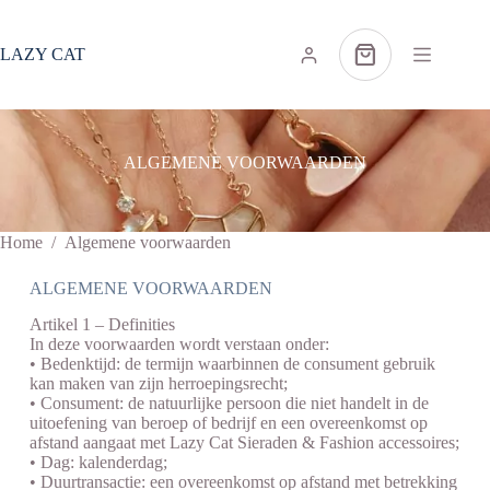
Ga
naar
de
LAZY CAT
Winkelwagen
inhoud
ALGEMENE VOORWAARDEN
Home
/
Algemene voorwaarden
ALGEMENE VOORWAARDEN
Artikel 1 – Definities
In deze voorwaarden wordt verstaan onder:
• Bedenktijd: de termijn waarbinnen de consument gebruik
kan maken van zijn herroepingsrecht;
• Consument: de natuurlijke persoon die niet handelt in de
uitoefening van beroep of bedrijf en een overeenkomst op
afstand aangaat met Lazy Cat Sieraden & Fashion accessoires;
• Dag: kalenderdag;
• Duurtransactie: een overeenkomst op afstand met betrekking