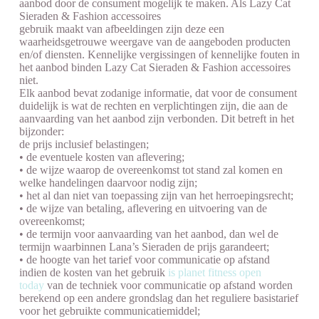
aanbod door de consument mogelijk te maken. Als Lazy Cat
Sieraden & Fashion accessoires
gebruik maakt van afbeeldingen zijn deze een
waarheidsgetrouwe weergave van de aangeboden producten
en/of diensten. Kennelijke vergissingen of kennelijke fouten in
het aanbod binden Lazy Cat Sieraden & Fashion accessoires
niet.
Elk aanbod bevat zodanige informatie, dat voor de consument
duidelijk is wat de rechten en verplichtingen zijn, die aan de
aanvaarding van het aanbod zijn verbonden. Dit betreft in het
bijzonder:
de prijs inclusief belastingen;
• de eventuele kosten van aflevering;
• de wijze waarop de overeenkomst tot stand zal komen en
welke handelingen daarvoor nodig zijn;
• het al dan niet van toepassing zijn van het herroepingsrecht;
• de wijze van betaling, aflevering en uitvoering van de
overeenkomst;
• de termijn voor aanvaarding van het aanbod, dan wel de
termijn waarbinnen Lana’s Sieraden de prijs garandeert;
• de hoogte van het tarief voor communicatie op afstand
indien de kosten van het gebruik
is planet fitness open
today
van de techniek voor communicatie op afstand worden
berekend op een andere grondslag dan het reguliere basistarief
voor het gebruikte communicatiemiddel;