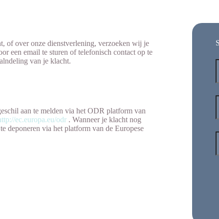
S
t, of over onze dienstverlening, verzoeken wij je
or een email te sturen of telefonisch contact op te
lndeling van je klacht.
e geschil aan te melden via het ODR platform van
http://ec.europa.eu/odr
. Wanneer je klacht nog
ht te deponeren via het platform van de Europese
E