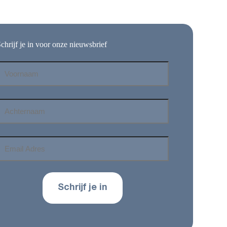
chrijf je in voor onze nieuwsbrief
Voornaam
*
Achternaam
*
mail
Adres
*