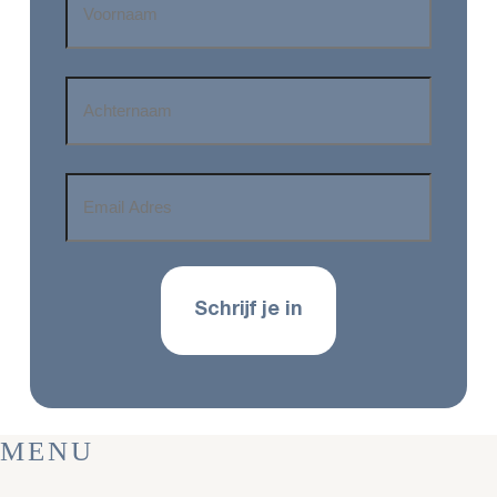
*
Achternaam
*
Email
Adres
*
MENU