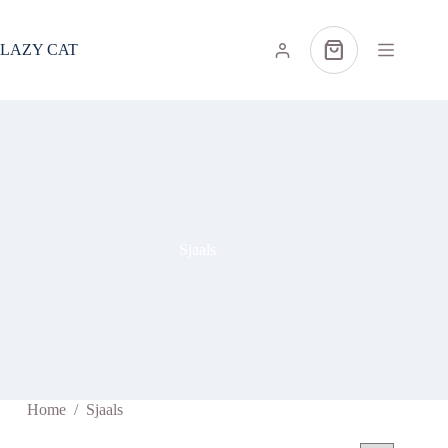
Ga
naar
de
LAZY CAT
Winkelwagen
inhoud
Sjaals
Home
/
Sjaals