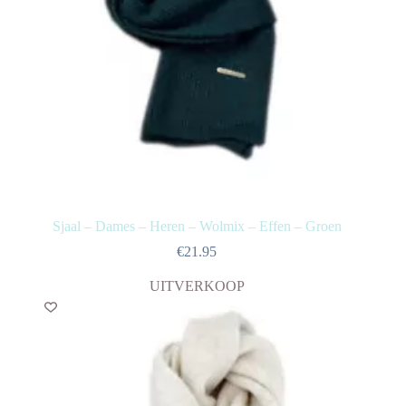
Sjaal – Dames – Heren – Wolmix – Effen – Groen
€
21.95
UITVERKOOP