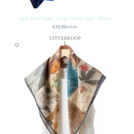
Zijde Blend Sjaal – Lange Dames Sjaal – Blauw
€
19.99
€
23.95
Oorspronkelijke
Huidige
prijs
prijs
UITVERKOOP
was:
is:
€23.95.
€19.99.