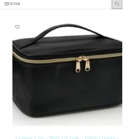
FILTER
Cosmetica Tas – Make Up Tasje – Toilettas Dames –