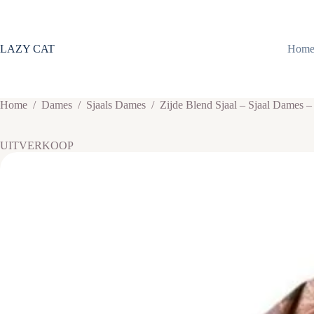
Ga
naar
de
inhoud
LAZY CAT
Hom
Home
/
Dames
/
Sjaals Dames
/
Zijde Blend Sjaal – Sjaal Dames –
UITVERKOOP