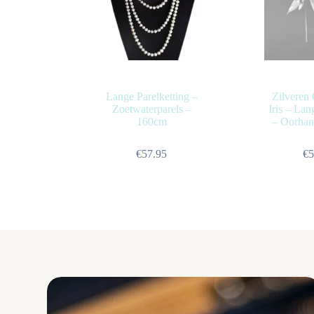
Lange Parelketting –
Zilveren 
Zoetwaterparels –
Iris – Lan
160cm
– Oorhan
€
57.95
€
5