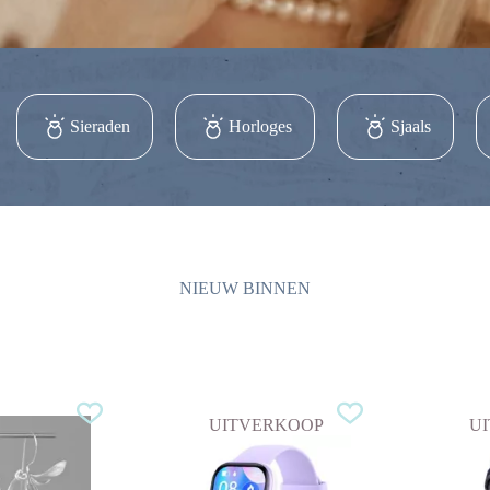
Sieraden
Horloges
Sjaals
NIEUW BINNEN
UITVERKOOP
U