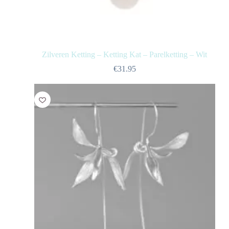
Zilveren Ketting – Ketting Kat – Parelketting – Wit
€
31.95