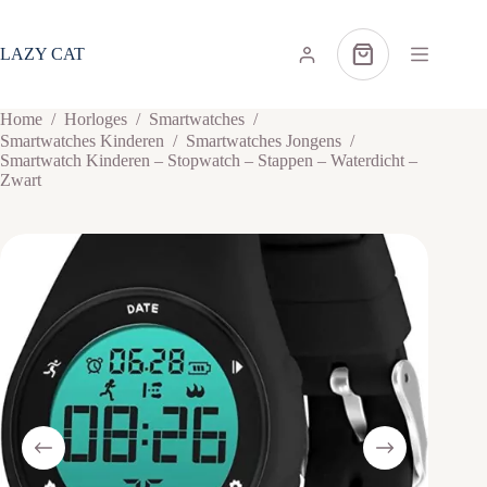
Ga
naar
de
LAZY CAT
Winkelwagen
inhoud
Home
/
Horloges
/
Smartwatches
/
Smartwatches Kinderen
/
Smartwatches Jongens
/
Smartwatch Kinderen – Stopwatch – Stappen – Waterdicht –
Zwart