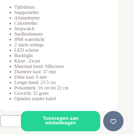
Tijd/datum
Stappenteller
Afstandmeter
Calorieteller
Stopwatch
Snelheidsmeter
IP68 waterdicht
2 alarm settings
LED scherm
Backlight
Kleur : Zwart
Materiaal band: Silliconen
Diameter kast: 37 mm
Dikte kast: 9 mm
Lengte band: 23.5 cm
Polsomtrek: 16 cm tot 22 cm
Gewicht: 32 gram
Opladen zonder kabel
Smartwatch
Toevoegen aan
Kinderen
winkelwagen
-
Stopwatch