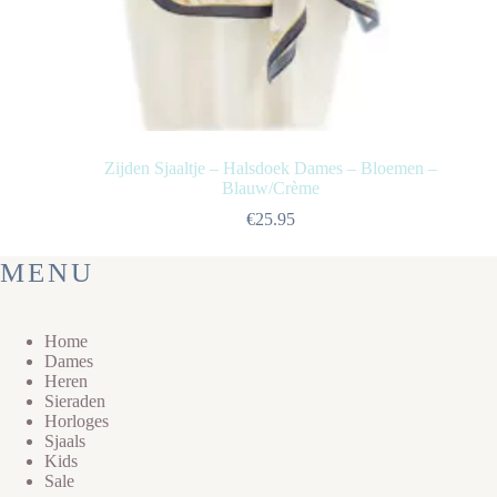
Zijden Sjaaltje – Halsdoek Dames – Bloemen –
Blauw/Crème
€
25.95
MENU
Home
Dames
Heren
Sieraden
Horloges
Sjaals
Kids
Sale