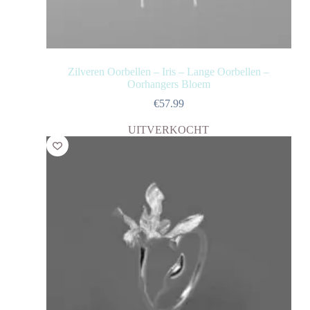
Zilveren Oorbellen – Iris – Lange Oorbellen –
Oorhangers Bloem
€
57.99
UITVERKOCHT