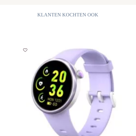
-
Stappen
-
KLANTEN KOCHTEN OOK
Waterdicht
-
Zwart
aantal