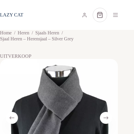
Ga
naar
de
LAZY CAT
Winkelwagen
inhoud
Home
/
Heren
/
Sjaals Heren
/
Sjaal Heren – Herensjaal – Silver Grey
UITVERKOOP