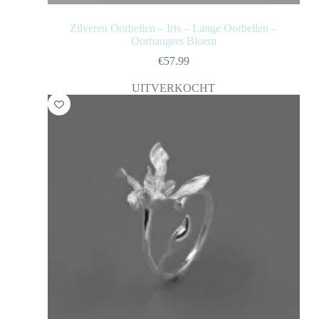
Zilveren Oorbellen – Iris – Lange Oorbellen –
Oorhangers Bloem
€
57.99
UITVERKOCHT