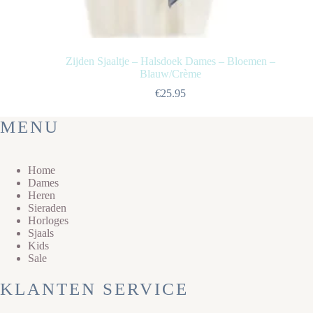
Zijden Sjaaltje – Halsdoek Dames – Bloemen –
Blauw/Crème
€
25.95
MENU
Home
Dames
Heren
Sieraden
Horloges
Sjaals
Kids
Sale
KLANTEN SERVICE