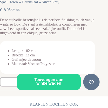
Sjaal Heren – Herensjaal – Silver Grey
€
18.95
€
24.95
Oorspronkelijke
Huidige
prijs
prijs
Deze stijlvolle
herensjaal
is de perfecte finishing touch van je
was:
is:
winterse look. De sjaal is gemakkelijk te combineren met
€24.95.
€18.95.
zowel een sportieve als een zakelijke outfit. Dit model is
uitgevoerd in een chique, grijze print.
Lengte: 182 cm
Breedte: 33 cm
Gefranjeerde zoom
Materiaal: Viscose/Polyester
Sjaal
Toevoegen aan
Heren
winkelwagen
-
Herensjaal
-
Silver
Grey
KLANTEN KOCHTEN OOK
aantal