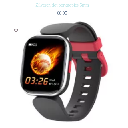
Zilveren dot oorknopjes 5mm
€
8.95