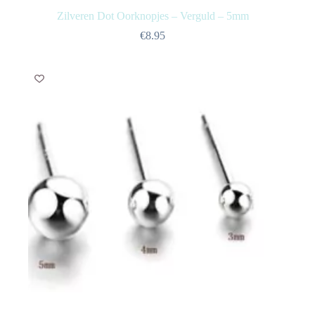
Zilveren Dot Oorknopjes – Verguld – 5mm
€
8.95