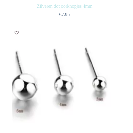
Zilveren dot oorknopjes 4mm
€
7.95