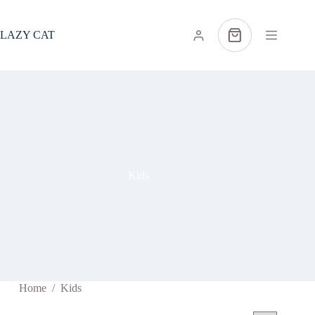
Ga
naar
de
LAZY CAT
Winkelwagen
inhoud
Kids
Home
/
Kids