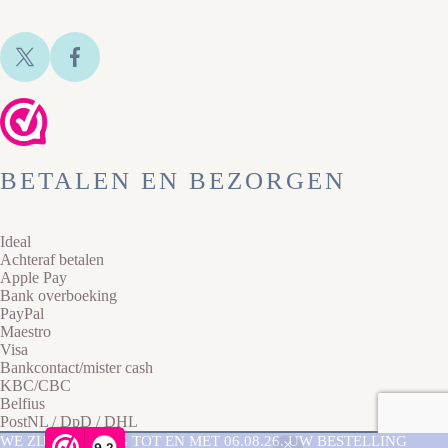
BETALEN EN BEZORGEN
Ideal
Achteraf betalen
Apple Pay
Bank overboeking
PayPal
Maestro
Visa
Bankcontact/mister cash
KBC/CBC
Belfius
PostNL / DpD / DHL
Copyright © 2026 Lazy Cat Sieraden -
Privacyverklaring
-
WE ZIJN AFWEZIG TOT EN MET 06.08.26. UW BESTELLING
9,2