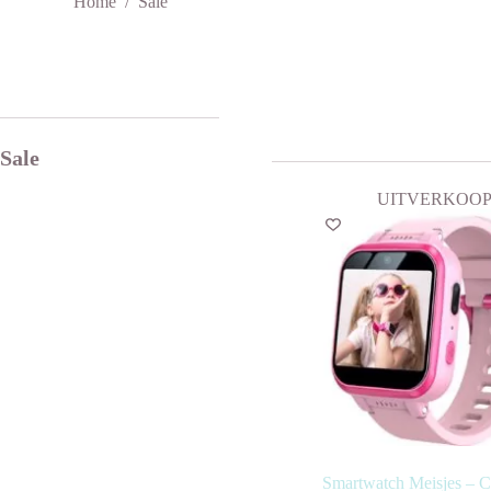
Home
/
Sale
Sale
UITVERKOO
Smartwatch Meisjes – 