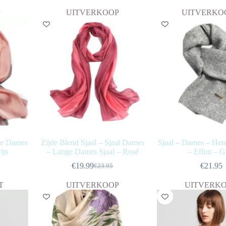
was:
is:
prijs
prijs
P
UITVERKOOP
UITVERKO
€44.95.
€38.95.
was:
is:
€48.
€39.
ge Dames
Zijde Blend Sjaal – Sjaal Dames
Sjaal – Dames – Her
ijs
– Lange Dames Sjaal – Rosé
– Effen – Gr
€
19.99
€
21.95
€
23.95
nkelijke
Oorspronkelijke
Huidige
prijs
prijs
T
UITVERKOOP
UITVERK
was:
is:
€23.95.
€19.99.