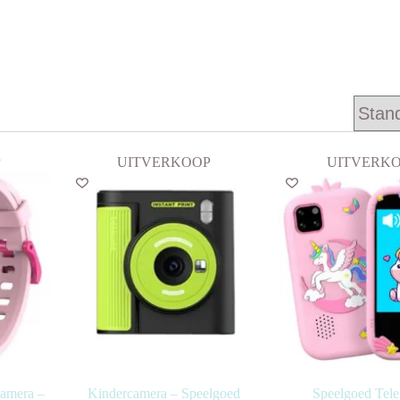
P
UITVERKOOP
UITVERK
Camera –
Kindercamera – Speelgoed
Speelgoed Tele