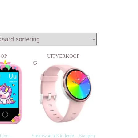
OOP
UITVERKOOP
foon –
Smartwatch Kinderen – Stappen