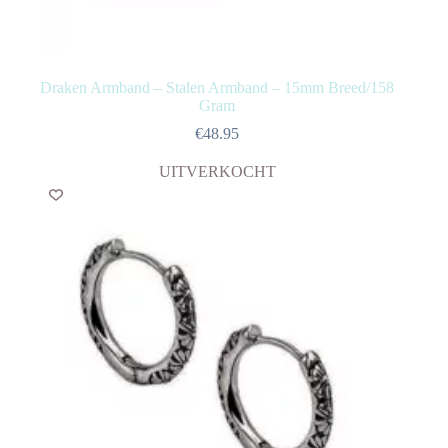
Draken Armband – Stalen Armband – 15mm Breed/158
Gram
€
48.95
UITVERKOCHT