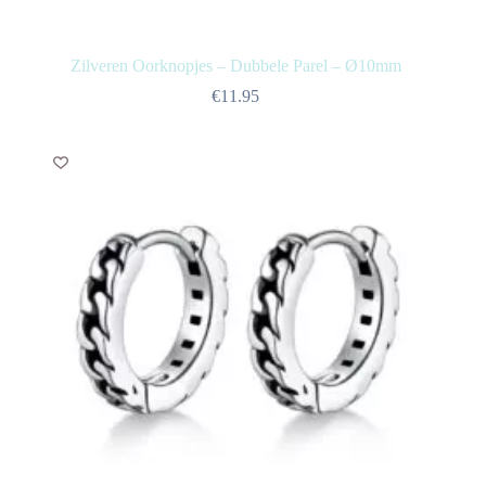
Zilveren Oorknopjes – Dubbele Parel – Ø10mm
€
11.95