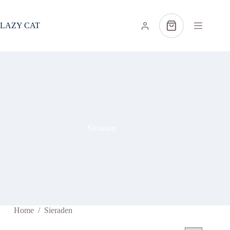
Ga
naar
de
LAZY CAT
Winkelwagen
inhoud
Sieraden
Home
/
Sieraden