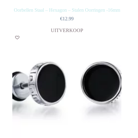
Oorbellen Staal – Hexagon – Stalen Oorringen -16mm
€
12.99
UITVERKOOP