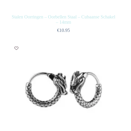
Stalen Oorringen – Oorbellen Staal – Cubaanse Schakel
– 14mm
€
10.95