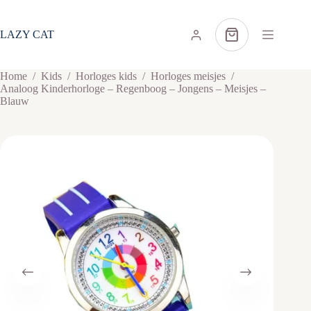
Ga
naar
de
LAZY CAT
Winkelwagen
inhoud
Home
/
Kids
/
Horloges kids
/
Horloges meisjes
/
Analoog Kinderhorloge – Regenboog – Jongens – Meisjes –
Blauw