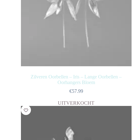
Zilveren Oorbellen – Iris – Lange Oorbellen –
Oorhangers Bloem
€
57.99
UITVERKOCHT