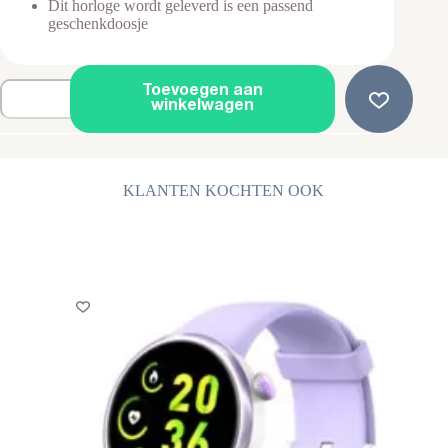
Dit horloge wordt geleverd is een passend
geschenkdoosje
Analoog
Toevoegen aan
Kinderhorloge
winkelwagen
-
Regenboog
-
Jongens
-
KLANTEN KOCHTEN OOK
Meisjes
-
Blauw
aantal