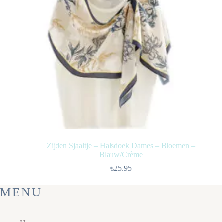
Zijden Sjaaltje – Halsdoek Dames – Bloemen –
Blauw/Crème
€
25.95
MENU