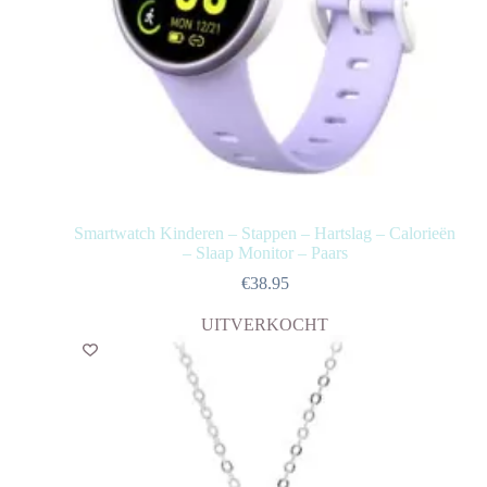
Smartwatch Kinderen – Stappen – Hartslag – Calorieën
– Slaap Monitor – Paars
€
38.95
UITVERKOCHT