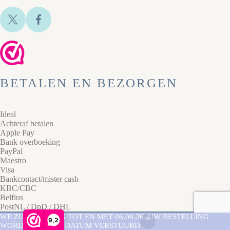
BETALEN EN BEZORGEN
Ideal
Achteraf betalen
Apple Pay
Bank overboeking
PayPal
Maestro
Visa
Bankcontact/mister cash
KBC/CBC
Belfius
PostNL / DpD / DHL
Copyright © 2026 Lazy Cat Sieraden -
Privacyverklaring
-
WE ZIJN AFWEZIG TOT EN MET 06.08.26. UW BESTELLING
9,2
Sitemap
- Website laten maken door
Best4u
WORDT NA DEZE DATUM VERSTUURD