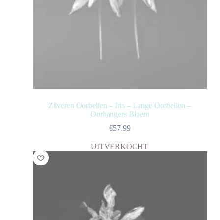
Zilveren Oorbellen – Iris – Lange Oorbellen –
Oorhangers Bloem
€
57.99
UITVERKOCHT