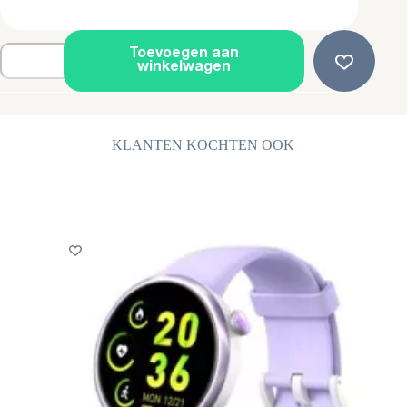
Brede
Toevoegen aan
Leren
winkelwagen
Armband
-
Twee
Riemen
-
KLANTEN KOCHTEN OOK
Zwart
aantal