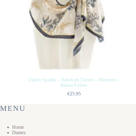
Zijden Sjaaltje – Halsdoek Dames – Bloemen –
Blauw/Crème
€
25.95
MENU
Home
Dames