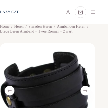
Ga
naar
de
LAZY CAT
Winkelwagen
inhoud
Home
/
Heren
/
Sieraden Heren
/
Armbanden Heren
/
Brede Leren Armband – Twee Riemen – Zwart