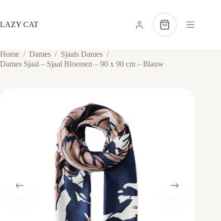
Ga
naar
de
LAZY CAT
Winkelwagen
inhoud
Home
/
Dames
/
Sjaals Dames
/
Dames Sjaal – Sjaal Bloemen – 90 x 90 cm – Blauw