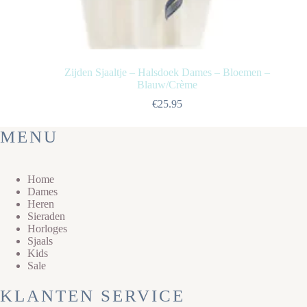
Zijden Sjaaltje – Halsdoek Dames – Bloemen –
Blauw/Crème
€
25.95
MENU
Home
Dames
Heren
Sieraden
Horloges
Sjaals
Kids
Sale
KLANTEN SERVICE