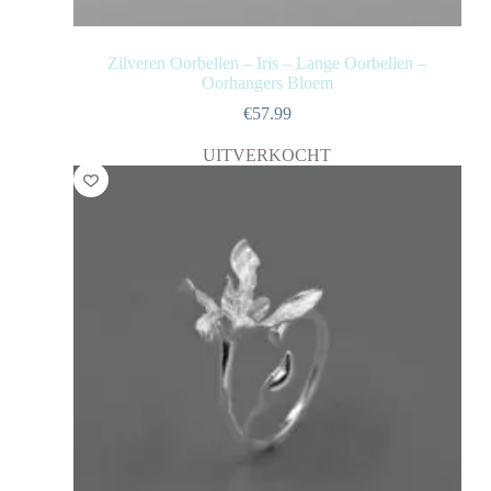
Zilveren Oorbellen – Iris – Lange Oorbellen –
Oorhangers Bloem
€
57.99
UITVERKOCHT