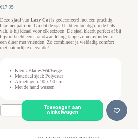
€
17.95
Deze
sjaal
van
Lazy Cat
is gedecoreerd met een prachtig
bloemenpatroon. Omdat de sjaal licht en luchtig om de hals
valt, is hij ideaal voor elk seizoen. De sjaal kleedt perfect af bij
bijvoorbeeld een strandwandeling, lange zomeravonden of
een diner met vrienden. Zo combineer je weldadig comfort
met natuurlijke elegantie!
Kleur: Blauw/Wit/Beige
Materiaal sjaal: Polyester
Afmetingen: 90 x 90 cm
Met de hand wassen
Dames
Toevoegen aan
Sjaal
winkelwagen
-
Sjaal
Bloemen
-
90