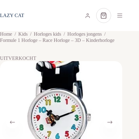
Ga
naar
de
LAZY CAT
Winkelwagen
inhoud
Home
/
Kids
/
Horloges kids
/
Horloges jongens
/
Formule 1 Horloge – Race Horloge – 3D – Kinderhorloge
UITVERKOCHT