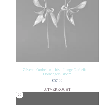
Zilveren Oorbellen – Iris – Lange Oorbellen –
Oorhangers Bloem
€
57.99
UITVERKOCHT