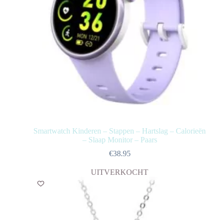
Smartwatch Kinderen – Stappen – Hartslag – Calorieën
– Slaap Monitor – Paars
€
38.95
UITVERKOCHT