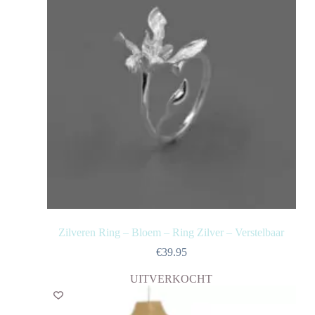
Zilveren Ring – Bloem – Ring Zilver – Verstelbaar
€
39.95
UITVERKOCHT