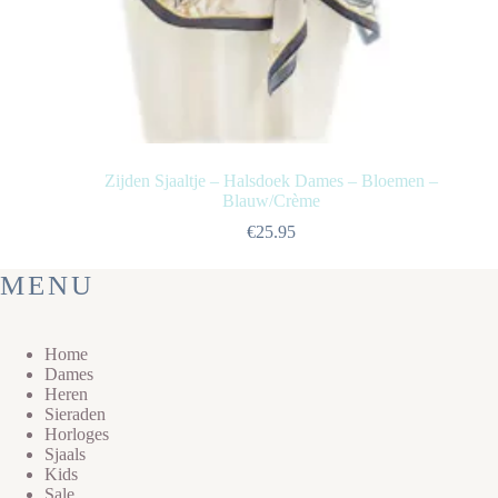
Zijden Sjaaltje – Halsdoek Dames – Bloemen –
Blauw/Crème
€
25.95
MENU
Home
Dames
Heren
Sieraden
Horloges
Sjaals
Kids
Sale