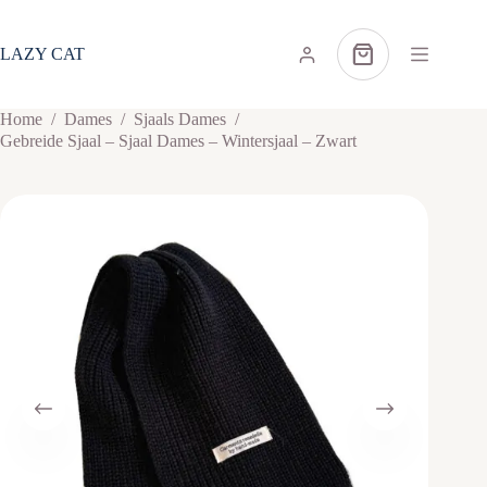
Ga
naar
de
LAZY CAT
Winkelwagen
inhoud
Home
/
Dames
/
Sjaals Dames
/
Gebreide Sjaal – Sjaal Dames – Wintersjaal – Zwart