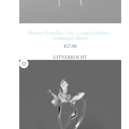
Zilveren Oorbellen – Iris – Lange Oorbellen –
Oorhangers Bloem
€
57.99
UITVERKOCHT