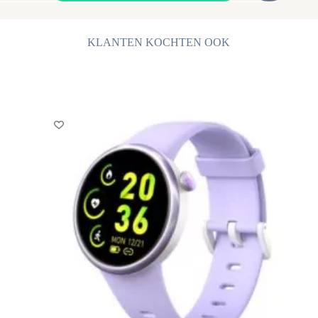
Sjaal
Dames
-
Wintersjaal
KLANTEN KOCHTEN OOK
-
Zwart
aantal