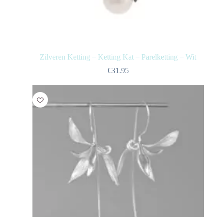
Zilveren Ketting – Ketting Kat – Parelketting – Wit
€
31.95