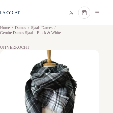
Ga
naar
de
LAZY CAT
Winkelwagen
inhoud
Home
/
Dames
/
Sjaals Dames
/
Geruite Dames Sjaal – Black & White
UITVERKOCHT