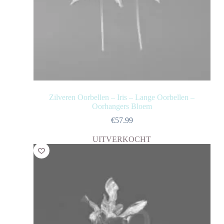
Zilveren Oorbellen – Iris – Lange Oorbellen –
Oorhangers Bloem
€
57.99
UITVERKOCHT