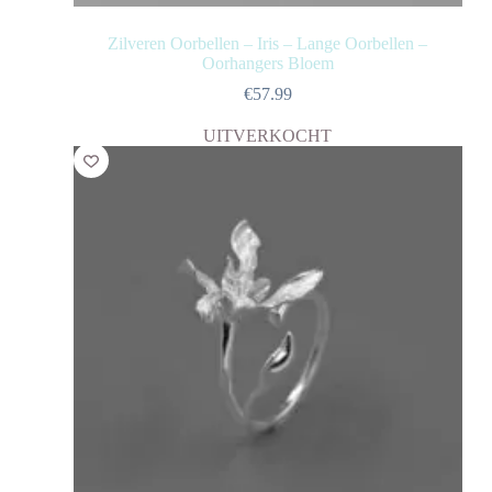
Zilveren Oorbellen – Iris – Lange Oorbellen –
Oorhangers Bloem
€
57.99
UITVERKOCHT