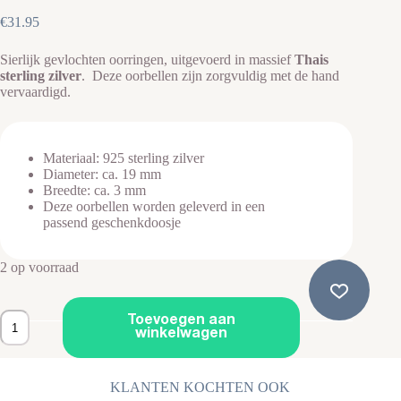
€
31.95
Sierlijk gevlochten oorringen, uitgevoerd in massief
Thais
sterling zilver
. Deze oorbellen zijn zorgvuldig met de hand
vervaardigd.
Materiaal: 925 sterling zilver
Diameter: ca. 19 mm
Breedte: ca. 3 mm
Deze oorbellen worden geleverd in een
passend geschenkdoosje
2 op voorraad
Gevlochten
Toevoegen aan
Zilveren
winkelwagen
Oorringen
-
Oorbellen
KLANTEN KOCHTEN OOK
Zilver