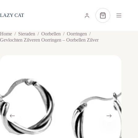
Ga
naar
de
LAZY CAT
Winkelwagen
inhoud
Home
/
Sieraden
/
Oorbellen
/
Oorringen
/
Gevlochten Zilveren Oorringen – Oorbellen Zilver