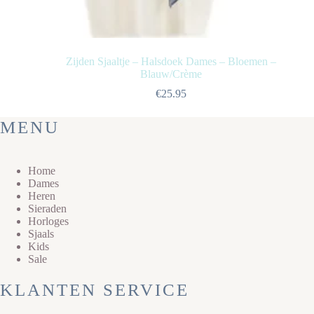
Zijden Sjaaltje – Halsdoek Dames – Bloemen –
Blauw/Crème
€
25.95
MENU
Home
Dames
Heren
Sieraden
Horloges
Sjaals
Kids
Sale
KLANTEN SERVICE