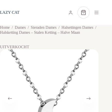
Ga
naar
de
LAZY CAT
Winkelwagen
inhoud
Home
/
Dames
/
Sieraden Dames
/
Halsettingen Dames
/
Halsketting Dames – Stalen Ketting – Halve Maan
UITVERKOCHT