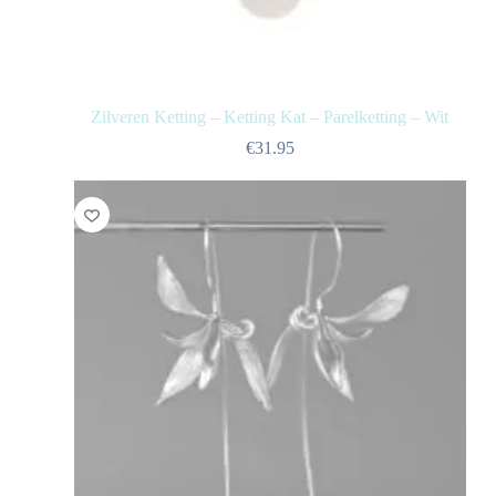
Zilveren Ketting – Ketting Kat – Parelketting – Wit
€
31.95