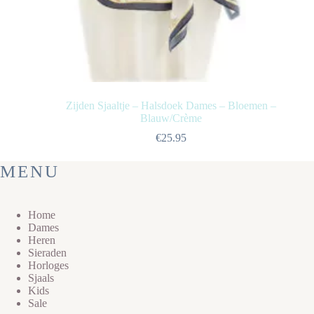
Zijden Sjaaltje – Halsdoek Dames – Bloemen –
Blauw/Crème
€
25.95
MENU
Home
Dames
Heren
Sieraden
Horloges
Sjaals
Kids
Sale