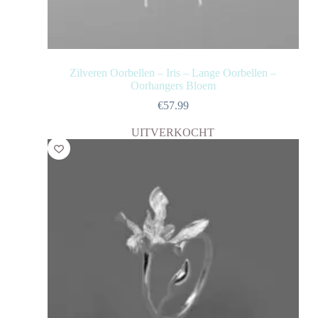
Zilveren Oorbellen – Iris – Lange Oorbellen –
Oorhangers Bloem
€
57.99
UITVERKOCHT