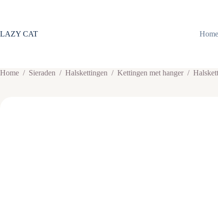
Ga
naar
de
inhoud
LAZY CAT
Hom
Home
/
Sieraden
/
Halskettingen
/
Kettingen met hanger
/
Halskett