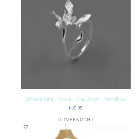
Zilveren Ring – Bloem – Ring Zilver – Verstelbaar
€
39.95
UITVERKOCHT