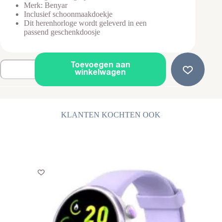
Merk: Benyar
Inclusief schoonmaakdoekje
Dit herenhorloge wordt geleverd in een
passend geschenkdoosje
Horloge
Toevoegen aan
Heren
winkelwagen
-
Leren
Band
-
Chronograaf
KLANTEN KOCHTEN OOK
-
Zwart
aantal