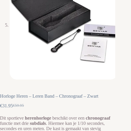
Horloge Heren – Leren Band – Chronograaf – Zwart
€
31.95
€
59.95
Oorspronkelijke
Huidige
prijs
prijs
Dit sportieve
h
erenhorloge
beschikt over een
chronograaf
was:
is:
functie met drie
subdials
. Hiermee kan je 1/10 secondes,
€59.95.
€31.95.
secondes en uren meten. De kast is gemaakt van stevig