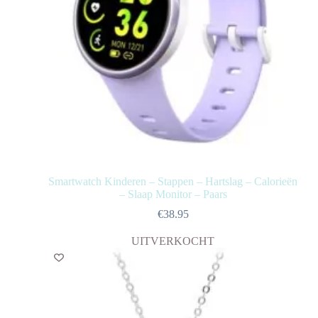
Smartwatch Kinderen – Stappen – Hartslag – Calorieën
– Slaap Monitor – Paars
€
38.95
UITVERKOCHT