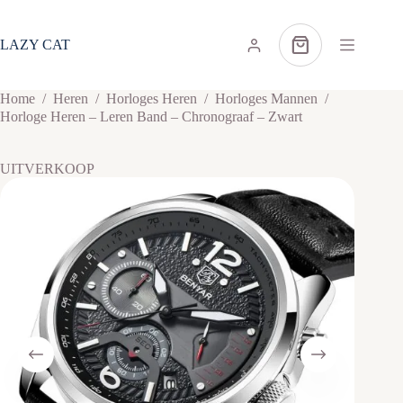
Ga
naar
de
LAZY CAT
Winkelwagen
inhoud
Home
/
Heren
/
Horloges Heren
/
Horloges Mannen
/
Horloge Heren – Leren Band – Chronograaf – Zwart
UITVERKOOP