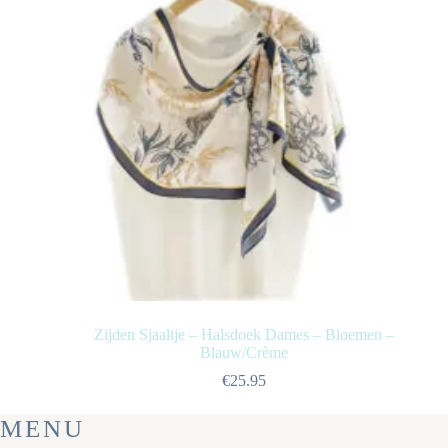
Zijden Sjaaltje – Halsdoek Dames – Bloemen –
Blauw/Crème
€
25.95
MENU