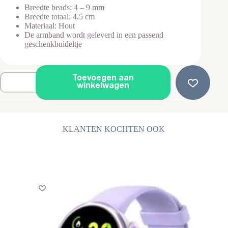
Breedte beads: 4 – 9 mm
Breedte totaal: 4.5 cm
Materiaal: Hout
De armband wordt geleverd in een passend
geschenkbuideltje
Houten
Toevoegen aan
Armband
winkelwagen
-
Kralen
Armband
-
Set
KLANTEN KOCHTEN OOK
6
Armbanden
aantal