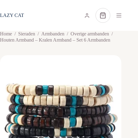
Ga
naar
de
LAZY CAT
Winkelwagen
inhoud
Home
/
Sieraden
/
Armbanden
/
Overige armbanden
/
Houten Armband – Kralen Armband – Set 6 Armbanden