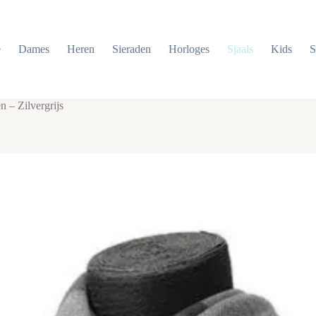
e
Dames
Heren
Sieraden
Horloges
Sjaals
Kids
S
 – Zilvergrijs