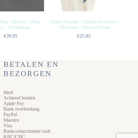
Ring – Bloem – Ring
Zijden Sjaaltje – Halsdoek Dames
er – Verstelbaar
– Bloemen – Blauw/Crème
€
39.95
€
25.95
BETALEN EN
BEZORGEN
Ideal
Achteraf betalen
Apple Pay
Bank overboeking
PayPal
Maestro
Visa
Bankcontact/mister cash
KBC/CBC