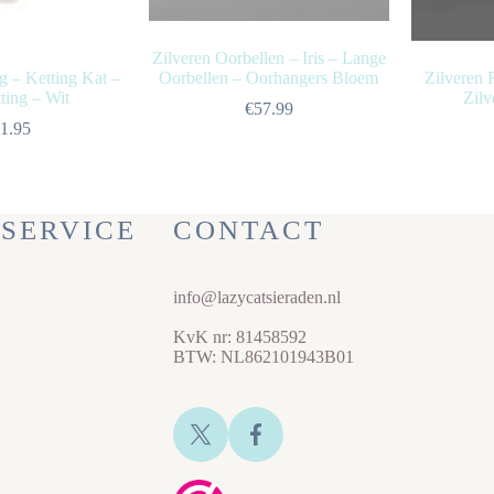
Zilveren Oorbellen – Iris – Lange
g – Ketting Kat –
Oorbellen – Oorhangers Bloem
Zilveren 
ting – Wit
Zilv
€
57.99
1.95
SERVICE
CONTACT
info@lazycatsieraden.nl
KvK nr: 81458592
BTW: NL862101943B01