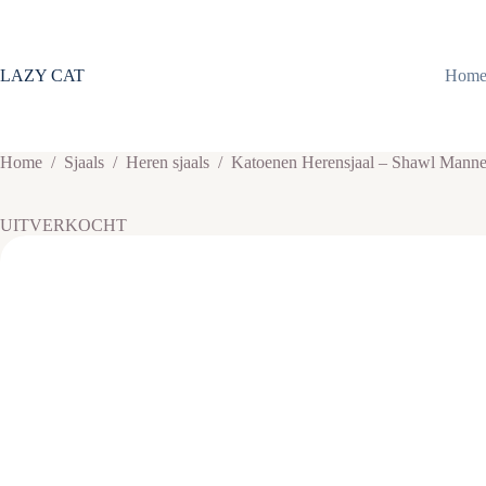
Ga
naar
de
inhoud
LAZY CAT
Hom
Home
/
Sjaals
/
Heren sjaals
/
Katoenen Herensjaal – Shawl Mannen
UITVERKOCHT