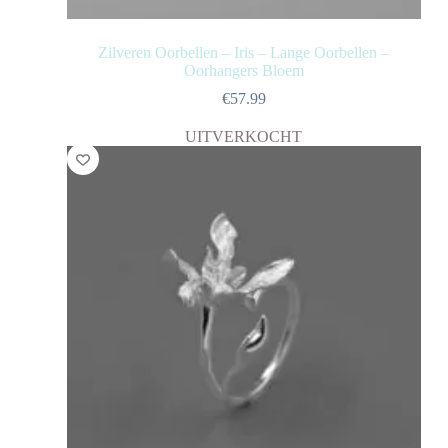
Zilveren Oorbellen – Iris – Lange Oorbellen –
Oorhangers Bloem
€
57.99
UITVERKOCHT