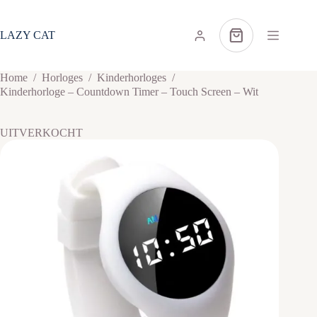
Ga
naar
de
LAZY CAT
Winkelwagen
inhoud
Home
/
Horloges
/
Kinderhorloges
/
Kinderhorloge – Countdown Timer – Touch Screen – Wit
UITVERKOCHT