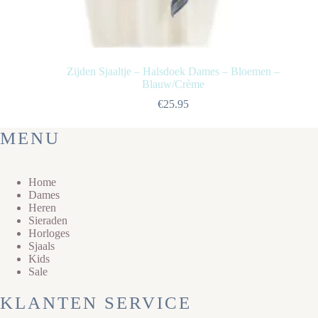
Zijden Sjaaltje – Halsdoek Dames – Bloemen –
Blauw/Crème
€
25.95
MENU
Home
Dames
Heren
Sieraden
Horloges
Sjaals
Kids
Sale
KLANTEN SERVICE