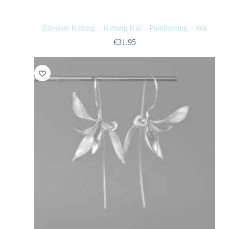
Zilveren Ketting – Ketting Kat – Parelketting – Wit
€
31.95