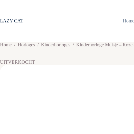
Ga
naar
de
inhoud
LAZY CAT
Hom
Home
/
Horloges
/
Kinderhorloges
/
Kinderhorloge Muisje – Roze 
UITVERKOCHT