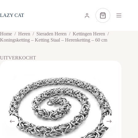
Ga
naar
de
LAZY CAT
Winkelwagen
inhoud
Home
/
Heren
/
Sieraden Heren
/
Kettingen Heren
/
Koningsketting – Ketting Staal – Herenketting – 60 cm
UITVERKOCHT