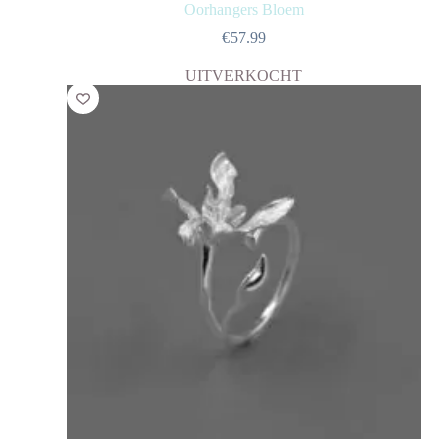
Oorhangers Bloem
€
57.99
UITVERKOCHT