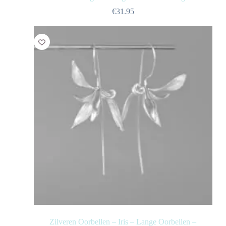
€
31.95
Zilveren Oorbellen – Iris – Lange Oorbellen –