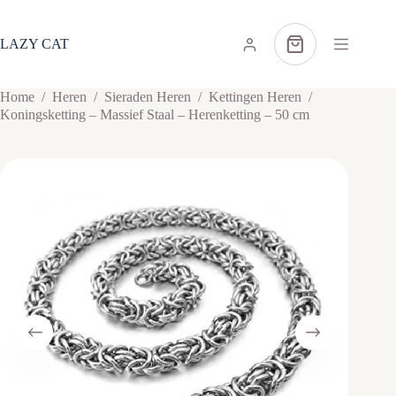
Ga
naar
de
LAZY CAT
Winkelwagen
inhoud
Home
/
Heren
/
Sieraden Heren
/
Kettingen Heren
/
Koningsketting – Massief Staal – Herenketting – 50 cm