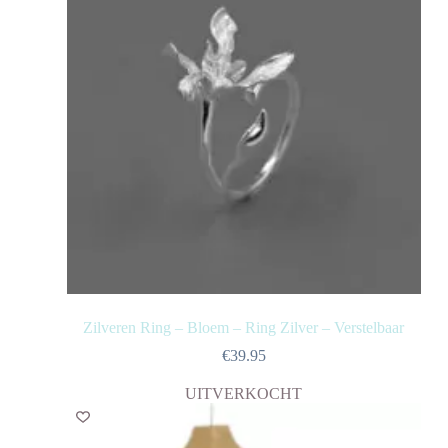
Zilveren Ring – Bloem – Ring Zilver – Verstelbaar
€
39.95
UITVERKOCHT