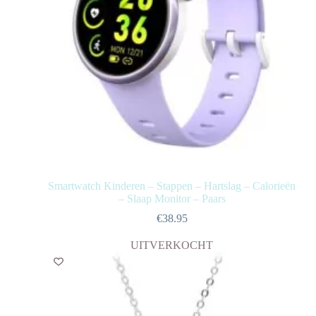
Smartwatch Kinderen – Stappen – Hartslag – Calorieën
– Slaap Monitor – Paars
€
38.95
UITVERKOCHT