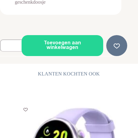
geschenkdoosje
Koningsketting
Toevoegen aan
-
winkelwagen
Massief
Staal
-
Herenketting
-
KLANTEN KOCHTEN OOK
50
cm
aantal