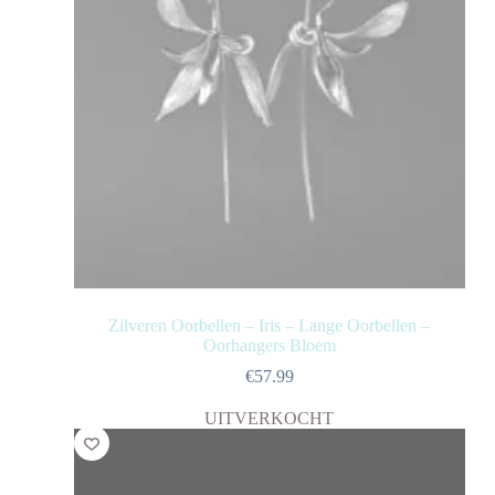
Zilveren Oorbellen – Iris – Lange Oorbellen –
Oorhangers Bloem
€
57.99
UITVERKOCHT