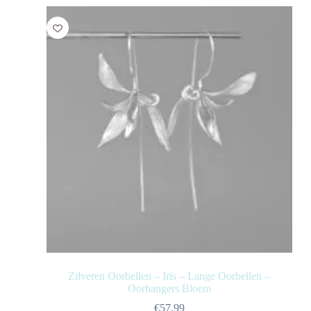
Zilveren Oorbellen – Iris – Lange Oorbellen –
Oorhangers Bloem
€
57.99