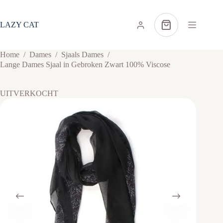
Ga
naar
de
LAZY CAT
Winkelwagen
inhoud
Home
/
Dames
/
Sjaals Dames
/
Lange Dames Sjaal in Gebroken Zwart 100% Viscose
UITVERKOCHT