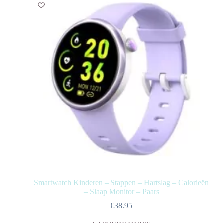
Smartwatch Kinderen – Stappen – Hartslag – Calorieën
– Slaap Monitor – Paars
€
38.95