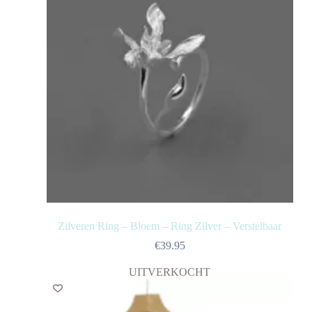
Zilveren Ring – Bloem – Ring Zilver – Verstelbaar
€
39.95
UITVERKOCHT