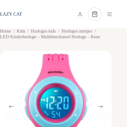
Ga
naar
de
LAZY CAT
Winkelwagen
inhoud
Home
/
Kids
/
Horloges kids
/
Horloges meisjes
/
LED Kinderhorloge – Multifunctioneel Horloge – Roze