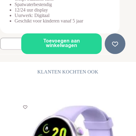
Spatwaterbestendig
12/24 uur display
Uurwerk: Digitaal
Geschikt voor kinderen vanaf 5 jaar
LED
Toevoegen aan
Kinderhorloge
winkelwagen
-
Multifunctioneel
Horloge
-
Roze
KLANTEN KOCHTEN OOK
aantal