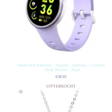
Smartwatch Kinderen – Stappen – Hartslag – Calorieën
– Slaap Monitor – Paars
€
38.95
UITVERKOCHT