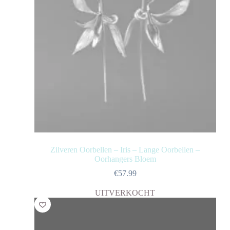
Zilveren Oorbellen – Iris – Lange Oorbellen –
Oorhangers Bloem
€
57.99
UITVERKOCHT