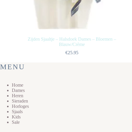
Zijden Sjaaltje – Halsdoek Dames – Bloemen –
Blauw/Crème
€
25.95
MENU
Home
Dames
Heren
Sieraden
Horloges
Sjaals
Kids
Sale