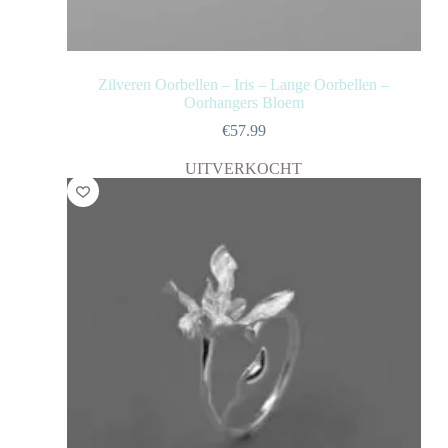
Zilveren Oorbellen – Iris – Lange Oorbellen –
Oorhangers Bloem
€
57.99
UITVERKOCHT