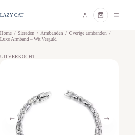
Ga
naar
de
LAZY CAT
Winkelwagen
inhoud
Home
/
Sieraden
/
Armbanden
/
Overige armbanden
/
Luxe Armband – Wit Verguld
UITVERKOCHT