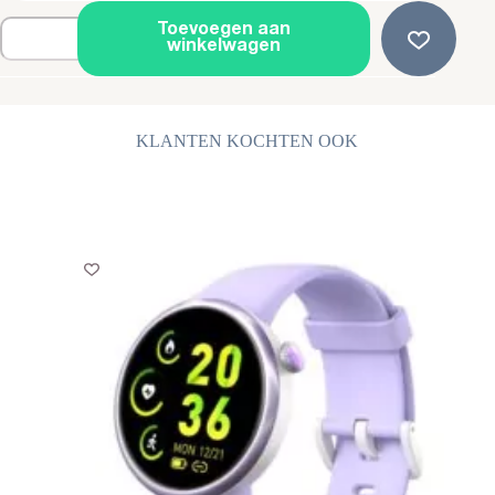
Oorbellen
Toevoegen aan
Staal
winkelwagen
-
Studs
-
Oorstekers
Zirkonia
KLANTEN KOCHTEN OOK
-
4mm
aantal