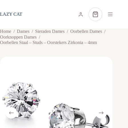
Ga
naar
de
LAZY CAT
Winkelwagen
inhoud
Home
/
Dames
/
Sieraden Dames
/
Oorbellen Dames
/
Oorknoppen Dames
/
Oorbellen Staal – Studs – Oorstekers Zirkonia – 4mm