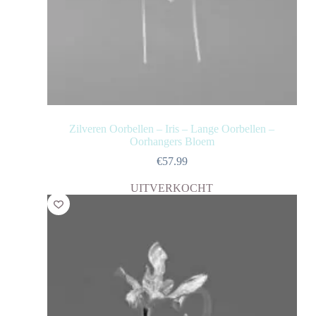
Zilveren Oorbellen – Iris – Lange Oorbellen –
Oorhangers Bloem
€
57.99
UITVERKOCHT