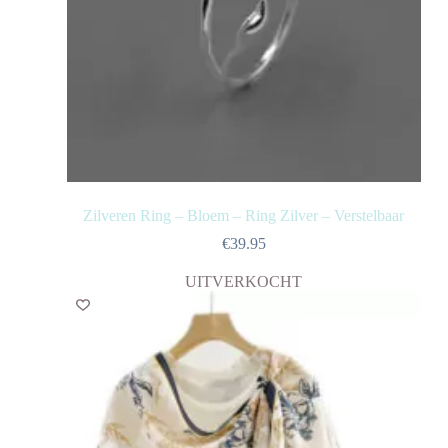
Zilveren Ring – Bloem – Ring Zilver – Verstelbaar
€
39.95
UITVERKOCHT