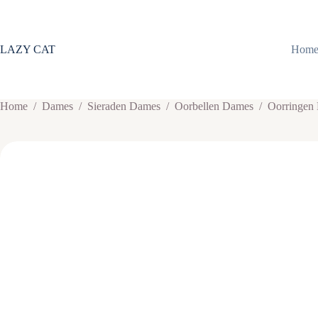
Ga
naar
de
inhoud
LAZY CAT
Hom
Home
/
Dames
/
Sieraden Dames
/
Oorbellen Dames
/
Oorringen