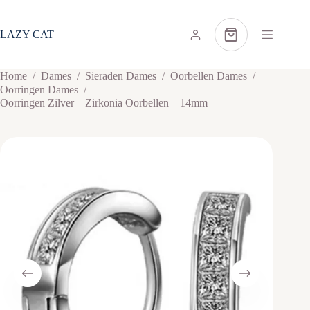
Ga
naar
de
LAZY CAT
Winkelwagen
inhoud
Home
/
Dames
/
Sieraden Dames
/
Oorbellen Dames
/
Oorringen Dames
/
Oorringen Zilver – Zirkonia Oorbellen – 14mm