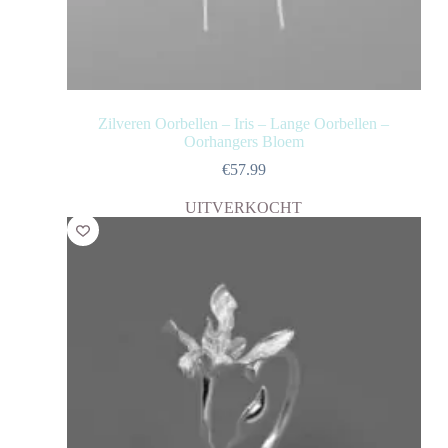
Zilveren Oorbellen – Iris – Lange Oorbellen –
Oorhangers Bloem
€
57.99
UITVERKOCHT