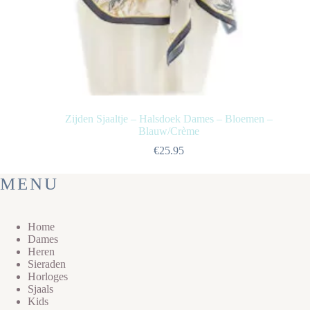
Zijden Sjaaltje – Halsdoek Dames – Bloemen –
Blauw/Crème
€
25.95
MENU
Home
Dames
Heren
Sieraden
Horloges
Sjaals
Kids