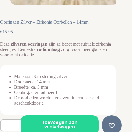
Oorringen Zilver – Zirkonia Oorbellen – 14mm
€
15.95
Deze
zilveren oorringen
zijn ze bezet met subtiele zirkonia
steentjes. Een extra
rodiumlaag
zorgt voor meer glans en
voorkomt oxidatie.
Materiaal: 925 sterling zilver
Doorsnede: 14 mm
Breedte: ca. 3 mm
Coating: Gerhodineerd
De oorbellen worden geleverd in een passend
geschenkdoosje
Oorringen
Toevoegen aan
Zilver
winkelwagen
-