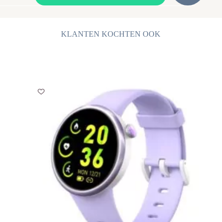
Zirkonia
Oorbellen
-
14mm
KLANTEN KOCHTEN OOK
aantal