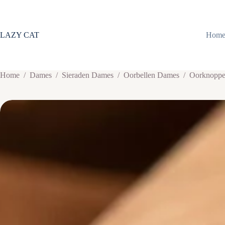
Ga
naar
de
inhoud
LAZY CAT
Hom
Home
/
Dames
/
Sieraden Dames
/
Oorbellen Dames
/
Oorknopp