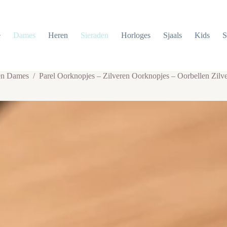
e
Dames
Heren
Sieraden
Horloges
Sjaals
Kids
S
en Dames
/
Parel Oorknopjes – Zilveren Oorknopjes – Oorbellen Zilv