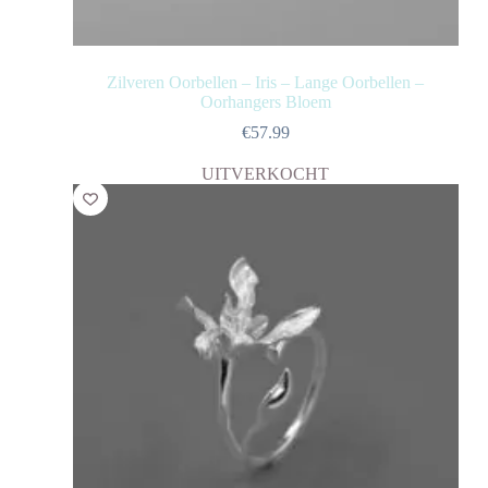
Zilveren Oorbellen – Iris – Lange Oorbellen –
Oorhangers Bloem
€
57.99
UITVERKOCHT