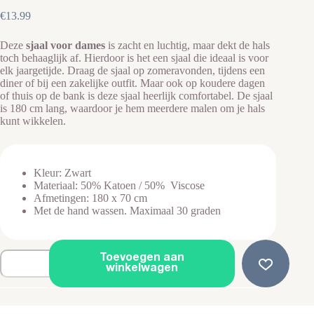
€
13.99
Deze
sjaal voor dames
is zacht en luchtig, maar dekt de hals
toch behaaglijk af. Hierdoor is het een sjaal die ideaal is voor
elk jaargetijde. Draag de sjaal op zomeravonden, tijdens een
diner of bij een zakelijke outfit. Maar ook op koudere dagen
of thuis op de bank is deze sjaal heerlijk comfortabel. De sjaal
is 180 cm lang, waardoor je hem meerdere malen om je hals
kunt wikkelen.
Kleur: Zwart
Materiaal: 50% Katoen / 50% Viscose
Afmetingen: 180 x 70 cm
Met de hand wassen. Maximaal 30 graden
Transparante
Toevoegen aan
Dames
winkelwagen
Sjaal
-
Zwart