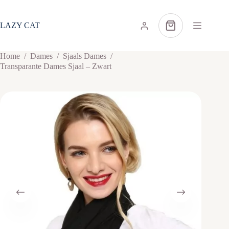
Ga
naar
de
LAZY CAT
Winkelwagen
inhoud
Home
/
Dames
/
Sjaals Dames
/
Transparante Dames Sjaal – Zwart