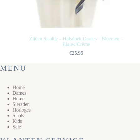
Zijden Sjaaltje – Halsdoek Dames – Bloemen –
Blauw/Crème
€
25.95
MENU
Home
Dames
Heren
Sieraden
Horloges
Sjaals
Kids
Sale