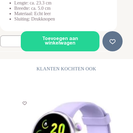
Lengte: ca. 23.3 cm
Breedte: ca. 5.0 cm
Materiaal: Echt leer
Sluiting: Drukknopen
Robuuste
Toevoegen aan
Lederen
winkelwagen
Armband
-
Stitched
-
Scratch
KLANTEN KOCHTEN OOK
Brown
aantal