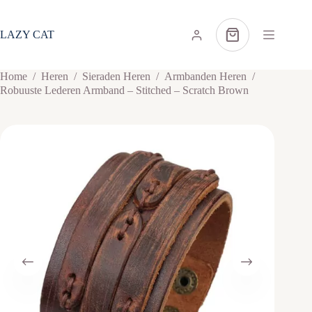
Ga
naar
de
LAZY CAT
Winkelwagen
inhoud
Home
/
Heren
/
Sieraden Heren
/
Armbanden Heren
/
Robuuste Lederen Armband – Stitched – Scratch Brown