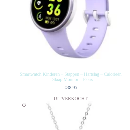
Smartwatch Kinderen – Stappen – Hartslag – Calorieën
– Slaap Monitor – Paars
€
38.95
UITVERKOCHT