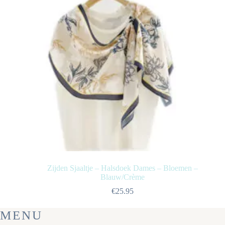
Zijden Sjaaltje – Halsdoek Dames – Bloemen –
Blauw/Crème
€
25.95
MENU