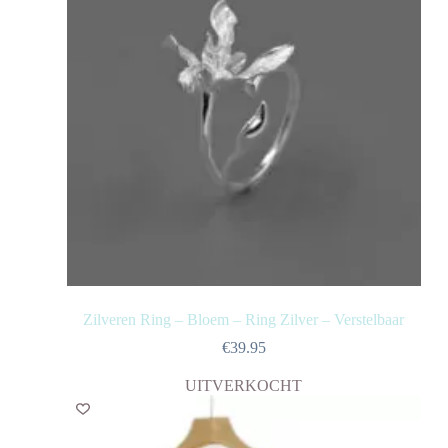
Zilveren Ring – Bloem – Ring Zilver – Verstelbaar
€
39.95
UITVERKOCHT