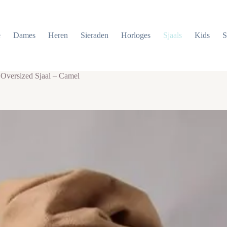
e
Dames
Heren
Sieraden
Horloges
Sjaals
Kids
S
 Oversized Sjaal – Camel