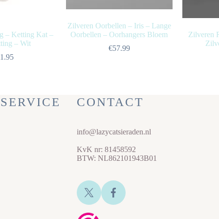
Zilveren Oorbellen – Iris – Lange
g – Ketting Kat –
Oorbellen – Oorhangers Bloem
Zilveren 
ting – Wit
Zilv
€
57.99
1.95
SERVICE
CONTACT
info@lazycatsieraden.nl
KvK nr: 81458592
BTW: NL862101943B01