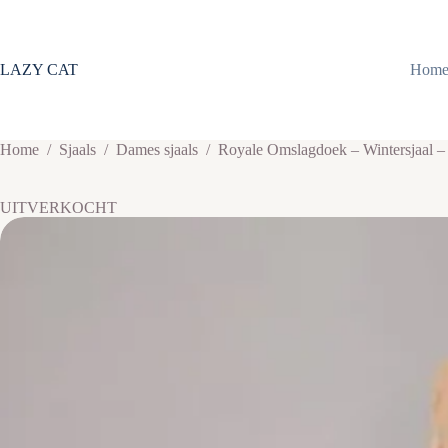
Ga
naar
de
inhoud
LAZY CAT
Hom
Home
/
Sjaals
/
Dames sjaals
/
Royale Omslagdoek – Wintersjaal –
UITVERKOCHT