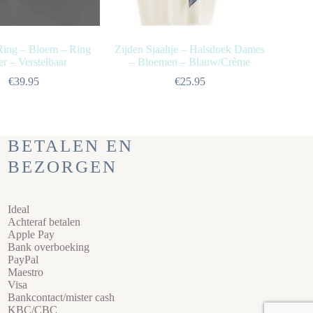
Ring – Bloem – Ring
Zijden Sjaaltje – Halsdoek Dames
er – Verstelbaar
– Bloemen – Blauw/Crème
€
39.95
€
25.95
BETALEN EN
BEZORGEN
Ideal
Achteraf betalen
Apple Pay
Bank overboeking
PayPal
Maestro
Visa
Bankcontact/mister cash
KBC/CBC