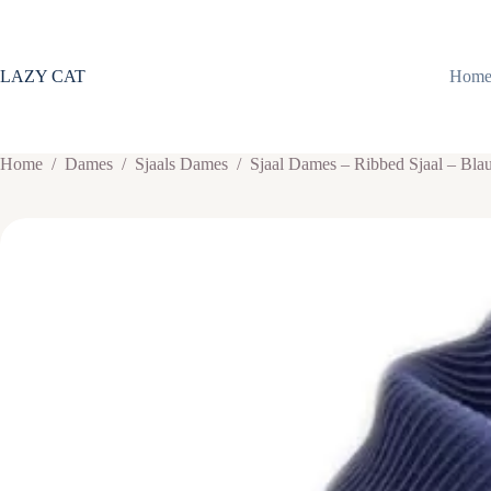
Ga
naar
de
inhoud
LAZY CAT
Hom
Home
/
Dames
/
Sjaals Dames
/
Sjaal Dames – Ribbed Sjaal – Bl