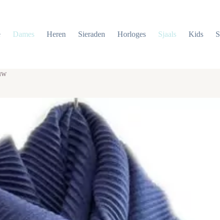
e
Dames
Heren
Sieraden
Horloges
Sjaals
Kids
S
auw