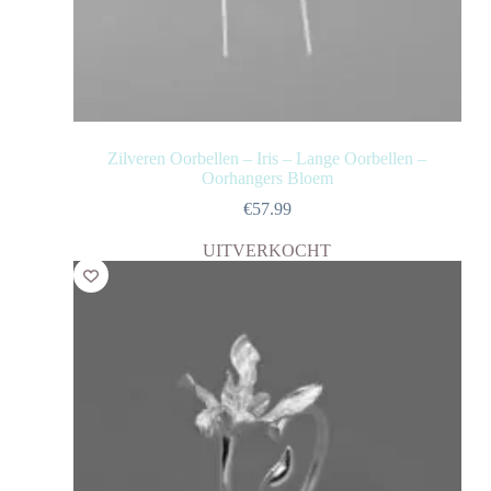
Zilveren Oorbellen – Iris – Lange Oorbellen –
Oorhangers Bloem
€
57.99
UITVERKOCHT