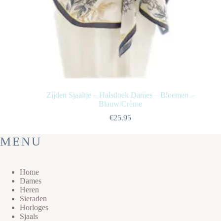
Zijden Sjaaltje – Halsdoek Dames – Bloemen –
Blauw/Crème
€
25.95
MENU
Home
Dames
Heren
Sieraden
Horloges
Sjaals