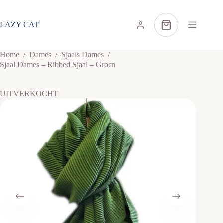
Ga
naar
de
LAZY CAT
Winkelwagen
inhoud
Home
/
Dames
/
Sjaals Dames
/
Sjaal Dames – Ribbed Sjaal – Groen
UITVERKOCHT