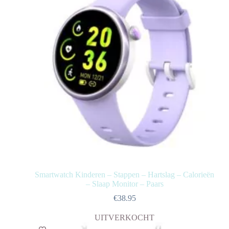
Smartwatch Kinderen – Stappen – Hartslag – Calorieën
– Slaap Monitor – Paars
€
38.95
UITVERKOCHT