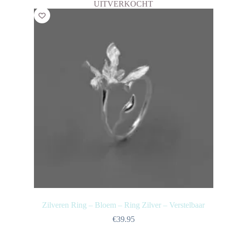
UITVERKOCHT
Zilveren Ring – Bloem – Ring Zilver – Verstelbaar
€
39.95