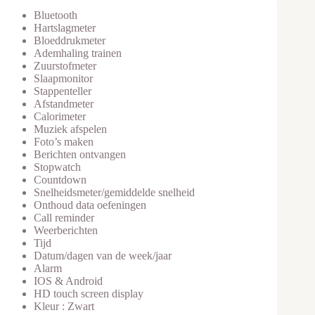
Bluetooth
Hartslagmeter
Bloeddrukmeter
Ademhaling trainen
Zuurstofmeter
Slaapmonitor
Stappenteller
Afstandmeter
Calorimeter
Muziek afspelen
Foto’s maken
Berichten ontvangen
Stopwatch
Countdown
Snelheidsmeter/gemiddelde snelheid
Onthoud data oefeningen
Call reminder
Weerberichten
Tijd
Datum/dagen van de week/jaar
Alarm
IOS & Android
HD touch screen display
Kleur : Zwart