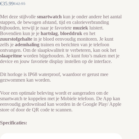
€
35.99
€
42.95
Oorspronkelijke
Huidige
prijs
prijs
Met deze stijlvolle
smartwatch
kun je onder andere het aantal
was:
is:
stappen, de bewogen afstand, tijd en calorieverbranding
€42.95.
€35.99.
bijhouden, terwijl je naar je favoriete
muziek
luistert.
Bovendien kun je je
hartslag
,
bloeddruk
en het
zuurstofgehalte
in je bloed eenvoudig monitoren. Je kunt
zelfs je
ademhaling
trainen en berichten van je telefoon
ontvangen. Om de slaapkwaliteit te verbeteren, kan ook het
slaapritme
worden bijgehouden. Je kunt foto’s maken met je
device en jouw favoriete display instellen op de interface.
Dit horloge is IP68 waterproof, waardoor er gerust mee
gezwommen kan worden.
Voor een optimale beleving wordt er aangeraden om de
smartwatch te koppelen met je Mobiele telefoon. De App kan
eenvoudig gedownload kan worden in de Google Play/ Apple
store of door de QR code te scannen.
Specificaties: