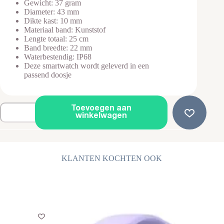
Gewicht: 37 gram
Diameter: 43 mm
Dikte kast: 10 mm
Materiaal band: Kunststof
Lengte totaal: 25 cm
Band breedte: 22 mm
Waterbestendig: IP68
Deze smartwatch wordt geleverd in een
passend doosje
Smartwatch-
Toevoegen aan
Hartslag-
winkelwagen
Bloeddruk-
Zuurstof-
Muziek-
Berichten-
Zwart
KLANTEN KOCHTEN OOK
aantal