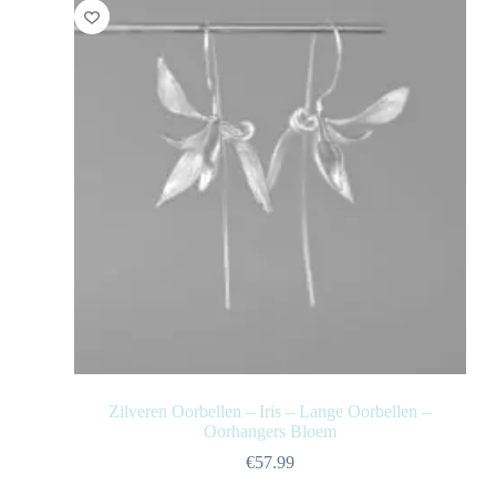
Zilveren Oorbellen – Iris – Lange Oorbellen –
Oorhangers Bloem
€
57.99