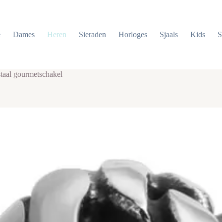
e
Dames
Heren
Sieraden
Horloges
Sjaals
Kids
S
staal gourmetschakel