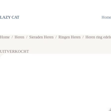
Ga
naar
de
inhoud
LAZY CAT
Hom
Home
/
Heren
/
Sieraden Heren
/
Ringen Heren
/
Heren ring edel
UITVERKOCHT