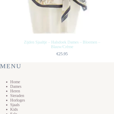
Zijden Sjaaltje – Halsdoek Dames – Bloemen –
Blauw/Crème
€
25.95
MENU
Home
Dames
Heren
Sieraden
Horloges
Sjaals
Kids
Sale