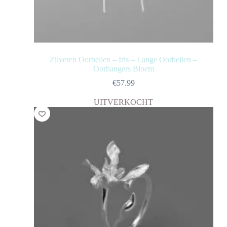
Zilveren Oorbellen – Iris – Lange Oorbellen –
Oorhangers Bloem
€
57.99
UITVERKOCHT