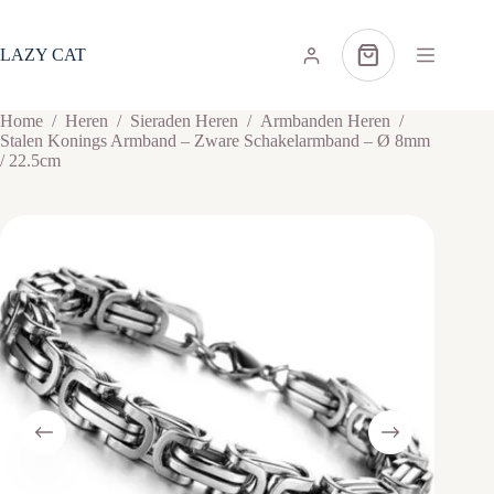
Ga
naar
de
LAZY CAT
Winkelwagen
inhoud
Home
/
Heren
/
Sieraden Heren
/
Armbanden Heren
/
Stalen Konings Armband – Zware Schakelarmband – Ø 8mm
/ 22.5cm