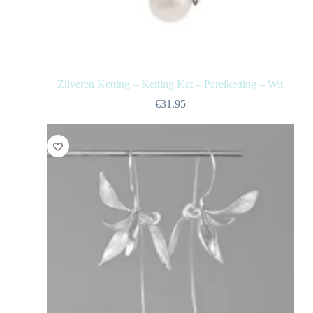
Zilveren Ketting – Ketting Kat – Parelketting – Wit
€
31.95