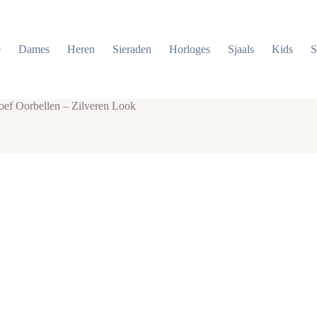
e
Dames
Heren
Sieraden
Horloges
Sjaals
Kids
S
oef Oorbellen – Zilveren Look