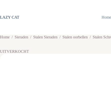
Ga
naar
de
inhoud
LAZY CAT
Hom
Home
/
Sieraden
/
Stalen Sieraden
/
Stalen oorbellen
/
Stalen Schr
UITVERKOCHT