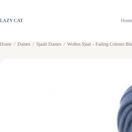
Ga
naar
de
inhoud
LAZY CAT
Hom
Home
/
Dames
/
Sjaals Dames
/
Wollen Sjaal – Fading Colours Bl