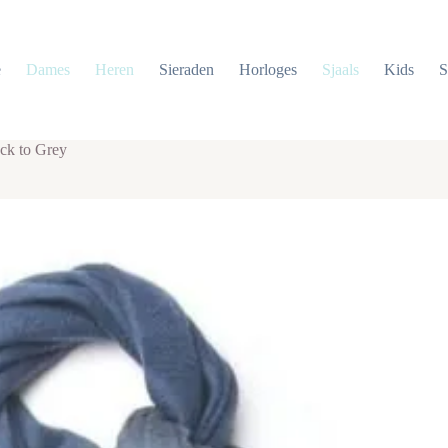
e
Dames
Heren
Sieraden
Horloges
Sjaals
Kids
S
ack to Grey