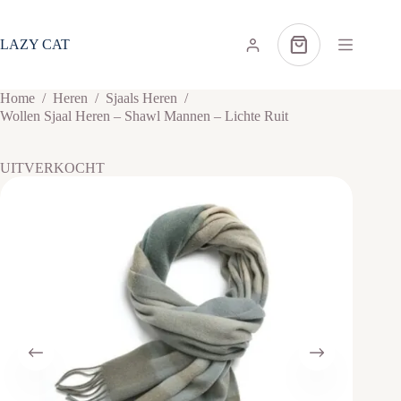
Ga
naar
de
LAZY CAT
Winkelwagen
inhoud
Home
/
Heren
/
Sjaals Heren
/
Wollen Sjaal Heren – Shawl Mannen – Lichte Ruit
UITVERKOCHT