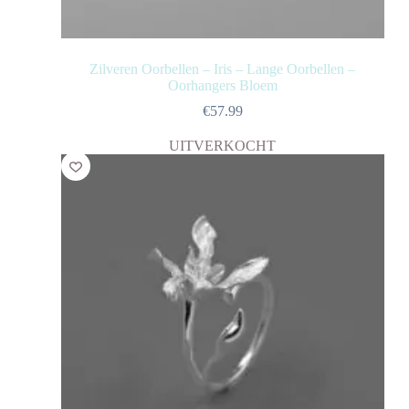
Zilveren Oorbellen – Iris – Lange Oorbellen –
Oorhangers Bloem
€
57.99
UITVERKOCHT