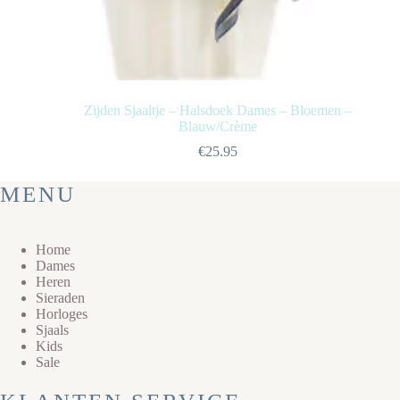
Zijden Sjaaltje – Halsdoek Dames – Bloemen –
Blauw/Crème
€
25.95
MENU
Home
Dames
Heren
Sieraden
Horloges
Sjaals
Kids
Sale