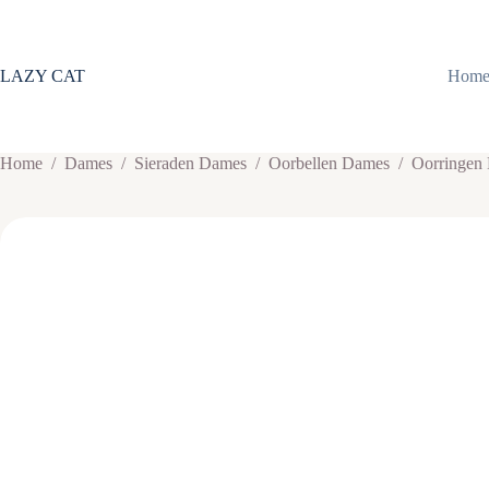
Ga
naar
de
inhoud
LAZY CAT
Hom
Home
/
Dames
/
Sieraden Dames
/
Oorbellen Dames
/
Oorringen