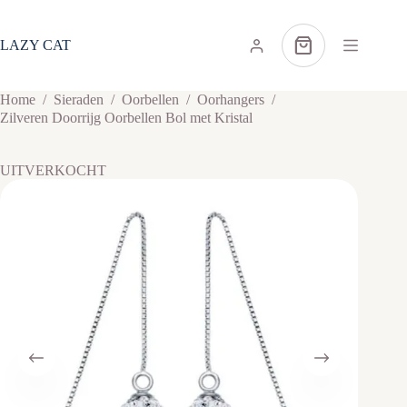
Ga
naar
de
LAZY CAT
Winkelwagen
inhoud
Home
/
Sieraden
/
Oorbellen
/
Oorhangers
/
Zilveren Doorrijg Oorbellen Bol met Kristal
UITVERKOCHT