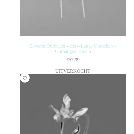
Zilveren Oorbellen – Iris – Lange Oorbellen –
Oorhangers Bloem
€
57.99
UITVERKOCHT