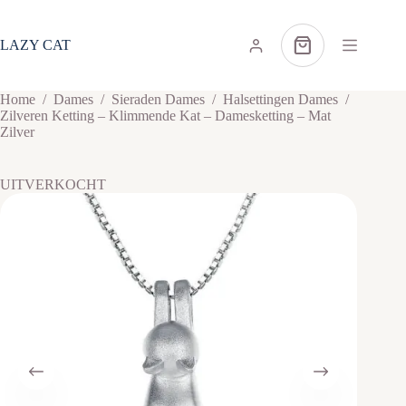
Ga
naar
de
LAZY CAT
Winkelwagen
inhoud
Home
/
Dames
/
Sieraden Dames
/
Halsettingen Dames
/
Zilveren Ketting – Klimmende Kat – Damesketting – Mat
Zilver
UITVERKOCHT