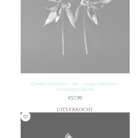
Zilveren Oorbellen – Iris – Lange Oorbellen –
Oorhangers Bloem
€
57.99
UITVERKOCHT