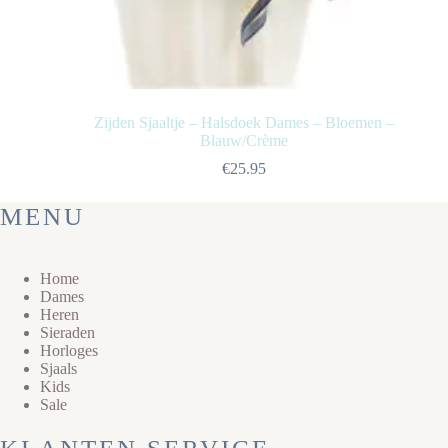
Zijden Sjaaltje – Halsdoek Dames – Bloemen –
Blauw/Crème
€
25.95
MENU
Home
Dames
Heren
Sieraden
Horloges
Sjaals
Kids
Sale