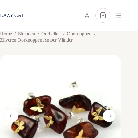
Ga
naar
de
LAZY CAT
Winkelwagen
inhoud
Home
/
Sieraden
/
Oorbellen
/
Oorknoppen
/
Zilveren Oorknoppen Amber Vlinder