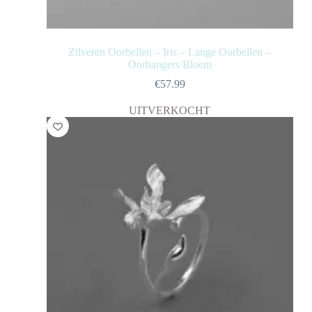
Zilveren Oorbellen – Iris – Lange Oorbellen –
Oorhangers Bloem
€
57.99
UITVERKOCHT