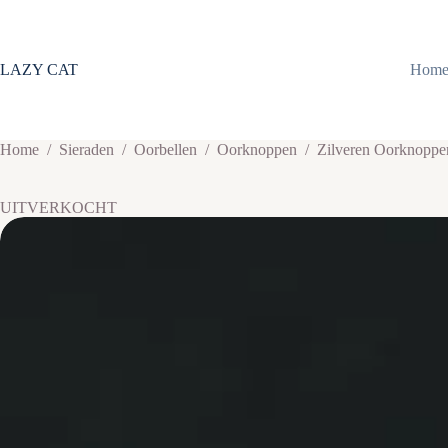
Ga
naar
de
inhoud
LAZY CAT
Hom
Home
/
Sieraden
/
Oorbellen
/
Oorknoppen
/
Zilveren Oorknoppe
UITVERKOCHT