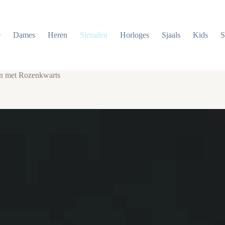
e
Dames
Heren
Sieraden
Horloges
Sjaals
Kids
S
n met Rozenkwarts